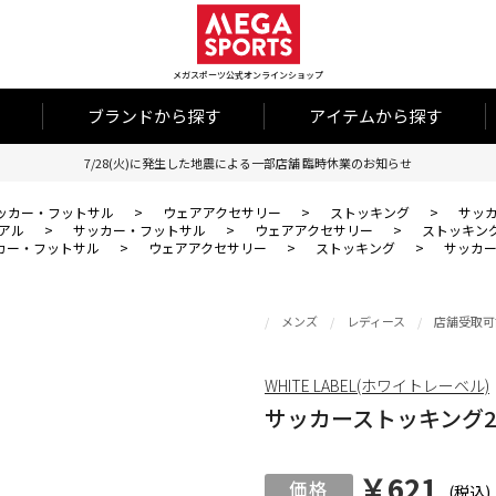
メガスポーツ公式オンラインショップ
ブランドから探す
アイテムから探す
7/28(火)に発生した地震による一部店舗 臨時休業のお知らせ
ッカー・フットサル
>
ウェアアクセサリー
>
ストッキング
>
サッカ
アル
>
サッカー・フットサル
>
ウェアアクセサリー
>
ストッキン
カー・フットサル
>
ウェアアクセサリー
>
ストッキング
>
サッカー
メンズ
レディース
店舗受取可
WHITE LABEL(ホワイトレーベル)
サッカーストッキング2ラ
￥621
(税込)