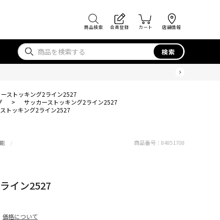
商品検索
会員登録
カート
店舗情報
検索
ーストッキング2ライン2527
グ
>
サッカーストッキング2ライン2527
ストッキング2ライン2527
能
商品番号：
84851708
イン2527
価格について