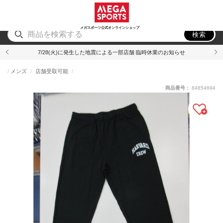
スポーツ
アウトドア
ブランド
アイテム
から探す
から探す
から探す
から探す
メガスポーツ公式オンラインショップ
検索
7/28(火)に発生した地震による一部店舗 臨時休業のお知らせ
メンズ
店舗受取可能
商品番号：
84854694