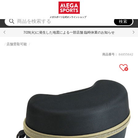
スポーツ
アウトドア
ブランド
アイテム
から探す
から探す
から探す
から探す
メガスポーツ公式オンラインショップ
検索
7/28(火)に発生した地震による一部店舗 臨時休業のお知らせ
店舗受取可能
商品番号：
84855642