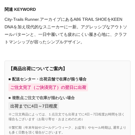
関連 KEYWORD
City-Trails Runner.アーカイブにあるA86 TRAIL SHOEをKEEN
DNAを加え現代的なスニーカーに一新。アグレッシブなアウトソ
ールパターンと、一日中履いても疲れにくい履き心地に、クラフ
トマンシップが宿ったシンプルデザイン。
【商品出荷についてご案内】
■ 配送センター・出荷店舗で在庫が揃う場合
ご注文完了（ご決済完了）の翌日に出荷
■ 複数点ご注文で在庫が揃わない場合
出荷までに4日～7日程度
※ご注文商品によっては、１点注文でも出荷までに4日～7日程度お時間を頂く
場合もございます（お取り寄せ・おまとめのため）
※繁忙期（年末年始やゴールデンウィーク、お盆等）やセール時期は, 通常より
も多く日数を頂く場合がございます。