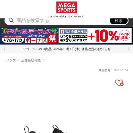
スポーツ
アウトドア
ブランド
アイテム
から探す
から探す
から探す
から探す
メガスポーツ公式オンラインショップ
検索
ワコール CW-X商品 2026年10月1日(木) 価格改定のお知らせ
メンズ
店舗受取可能
商品番号：
84856152