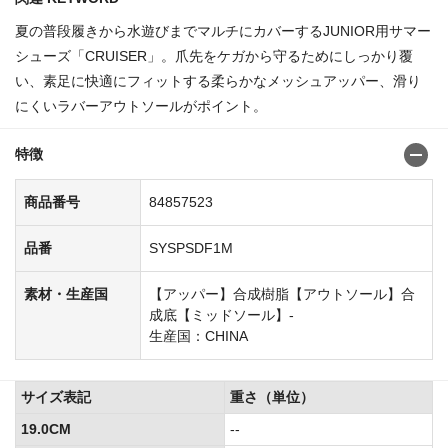
夏の普段履きから水遊びまでマルチにカバーするJUNIOR用サマー
シューズ「CRUISER」。爪先をケガから守るためにしっかり覆
い、素足に快適にフィットする柔らかなメッシュアッパー、滑り
にくいラバーアウトソールがポイント。
特徴
商品番号
84857523
品番
SYSPSDF1M
素材・生産国
【アッパー】合成樹脂【アウトソール】合
成底【ミッドソール】-
生産国：CHINA
サイズ表記
重さ（単位）
19.0CM
--