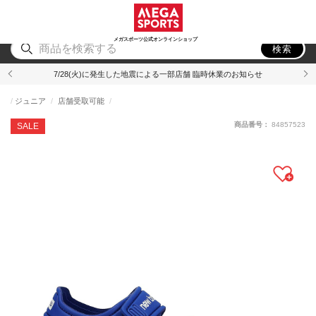
スポーツ
アウトドア
ブランド
アイテム
から探す
から探す
から探す
から探す
メガスポーツ公式オンラインショップ
検索
7/28(火)に発生した地震による一部店舗 臨時休業のお知らせ
ジュニア
店舗受取可能
商品番号：
84857523
SALE