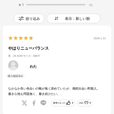
★
1
(0)
絞り込み
表示：新しい順
2026.1.21
やはりニューバランス
色：25.5CM
サイズ：NAVY
わた
なかなか良い色合いの靴が無く諦めていたが、偶然出会い即購入。
履き心地も問題無く、履き続けたい。、
参考になった
0
Like!
0