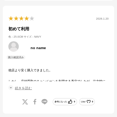
2026.1.20
初めて利用
色：25.0CM
サイズ：NAVY
no name
他店より安く購入できました。
しかし、店頭受取のキャンペーンを利用する予定でしたが、注文時に
値引きにならず諦めて配達にしてしまいました。
続きを読む
内容をよく確認してから注文すれば良かったと後悔。
参考になった
0
Like!
0