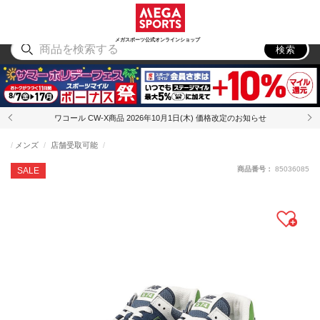
スポーツ
アウトドア
ブランド
アイテム
から探す
から探す
から探す
から探す
メガスポーツ公式オンラインショップ
検索
ワコール CW-X商品 2026年10月1日(木) 価格改定のお知らせ
メンズ
店舗受取可能
商品番号：
85036085
SALE