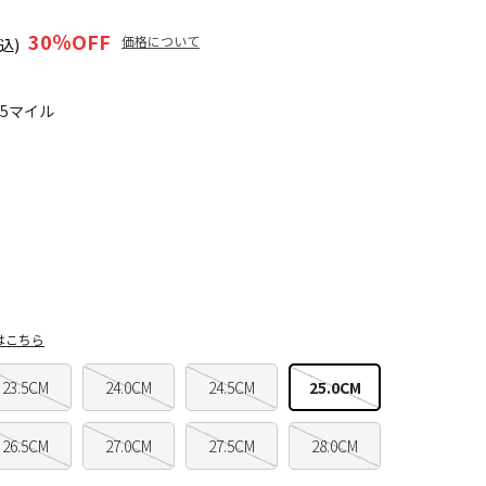
30
％OFF
価格について
込)
85マイル
はこちら
23.5CM
24.0CM
24.5CM
25.0CM
26.5CM
27.0CM
27.5CM
28.0CM