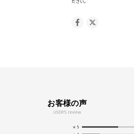
ださい。
お客様の声
USER’S review
★
5