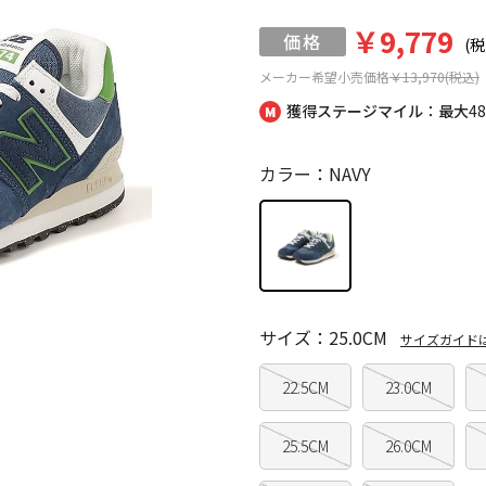
￥9,779
(税
メーカー希望小売価格
￥13,970(税込)
獲得ステージマイル：最大
4
カラー：NAVY
サイズ：25.0CM
サイズガイド
22.5CM
23.0CM
25.5CM
26.0CM