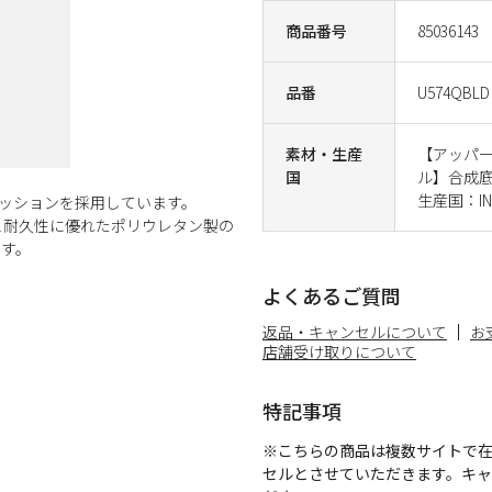
商品番号
85036143
品番
U574QBLD
素材・生産
【アッパ
国
ル】合成底 
生産国：IND
クッションを採用しています。
と耐久性に優れたポリウレタン製の
ます。
よくあるご質問
返品・キャンセルについて
お
店舗受け取りについて
特記事項
※こちらの商品は複数サイトで
セルとさせていただきます。キ