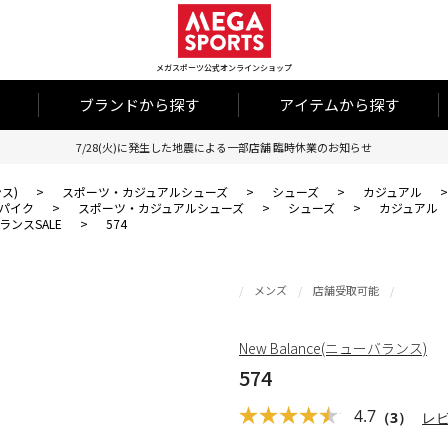
メガスポーツ公式オンラインショップ
ブランドから探す
アイテムから探す
7/28(火)に発生した地震による一部店舗 臨時休業のお知らせ
ンス)
>
スポーツ・カジュアルシューズ
>
シューズ
>
カジュアル
パイク
>
スポーツ・カジュアルシューズ
>
シューズ
>
カジュアル
ンスSALE
>
574
メンズ
店舗受取可能
New Balance(ニューバランス)
574
4.7
（3）
レ