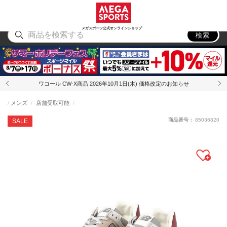
スポーツ
アウトドア
ブランド
アイテム
から探す
から探す
から探す
から探す
メガスポーツ公式オンラインショップ
検索
ワコール CW-X商品 2026年10月1日(木) 価格改定のお知らせ
メンズ
店舗受取可能
商品番号：
85036820
SALE