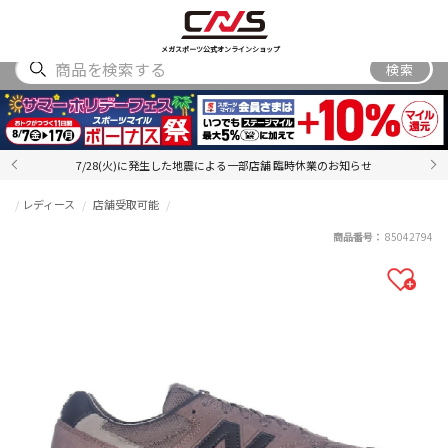
SHOES
WEAR
ACCESSORY
BRAND
RANKING
メガスポーツ公式オンラインショップ
検索
7/28(火)に発生した地震による一部店舗 臨時休業のお知らせ
レディース
店舗受取可能
商品番号：
85042794