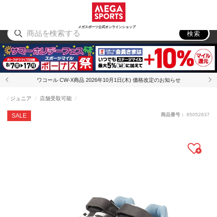
スポーツ
アウトドア
ブランド
アイテム
から探す
から探す
から探す
から探す
メガスポーツ公式オンラインショップ
検索
ワコール CW-X商品 2026年10月1日(木) 価格改定のお知らせ
ジュニア
店舗受取可能
商品番号：
85052637
SALE