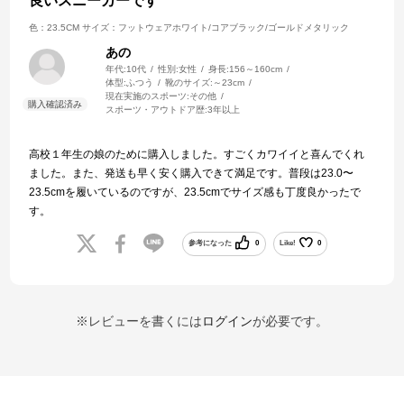
良いスニーカーです
色：23.5CM
サイズ：フットウェアホワイト/コアブラック/ゴールドメタリック
あの
年代:
10代
性別:
女性
身長:
156～160cm
体型:
ふつう
靴のサイズ:
～23cm
現在実施のスポーツ:
その他
スポーツ・アウトドア歴:
3年以上
高校１年生の娘のために購入しました。すごくカワイイと喜んでくれ
ました。また、発送も早く安く購入できて満足です。普段は23.0〜
23.5cmを履いているのですが、23.5cmでサイズ感も丁度良かったで
す。
参考になった
0
Like!
0
※レビューを書くには
ログイン
が必要です。