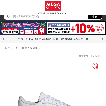
スポーツ
アウトドア
ブランド
アイテム
から探す
から探す
から探す
から探す
メガスポーツ公式オンラインショップ
検索
ワコール CW-X商品 2026年10月1日(木) 価格改定のお知らせ
レディース
店舗受取可能
商品番号：
85056307