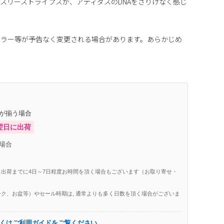
スリーストライプスが、アディダスのDNAをさりげなく感じ
カラー等が予告なく変更される場合があります。あらかじめ
庫が揃う場合
翌日に出荷
場合
出荷までに4日～7日程度お時間を頂く場合もございます（お取り寄せ・
ク、お盆等）やセール時期は, 通常よりも多く日数を頂く場合がございま
くはご利用ガイドをご覧ください