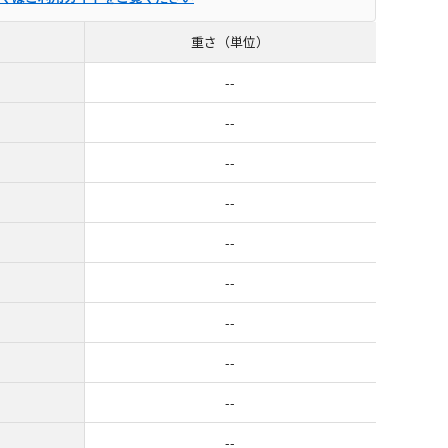
重さ（単位）
--
--
--
--
--
--
--
--
--
--