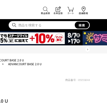
商品検索
会員登録
カート
店舗情報
検索
OURT BASE 2.0 U
>
ADVANCOURT BASE 2.0 U
商品番号：
85056844
0 U