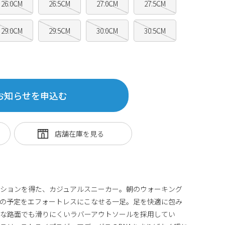
26.0CM
26.5CM
27.0CM
27.5CM
29.0CM
29.5CM
30.0CM
30.5CM
お知らせを申込む
ーションを得た、カジュアルスニーカー。朝のウォーキング
日の予定をエフォートレスにこなせる一足。足を快適に包み
んな路面でも滑りにくいラバーアウトソールを採用してい