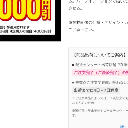
る。パーフォレーションで描いた
させる。
※掲載画像の仕様・デザイン・
ご了承下さい。
【商品出荷についてご案内】
■ 配送センター・出荷店舗で在
ご注文完了（ご決済完了）の
■ 複数点ご注文で在庫が揃わない
出荷までに4日～7日程度
※ご注文商品によっては、１点注文でも
おまとめのため）
※繁忙期（年末年始やゴールデンウィー
す。
詳し