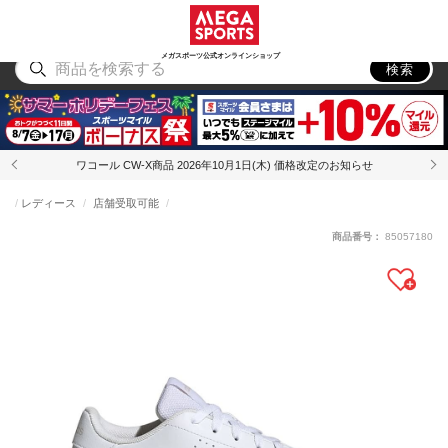
スポーツ
アウトドア
ブランド
アイテム
から探す
から探す
から探す
から探す
メガスポーツ公式オンラインショップ
検索
ワコール CW-X商品 2026年10月1日(木) 価格改定のお知らせ
レディース
店舗受取可能
商品番号：
85057180