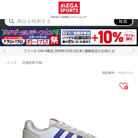
スポーツ
アウトドア
ブランド
アイテム
から探す
から探す
から探す
から探す
メガスポーツ公式オンラインショップ
検索
ワコール CW-X商品 2026年10月1日(木) 価格改定のお知らせ
メンズ
店舗受取可能
商品番号：
85057313