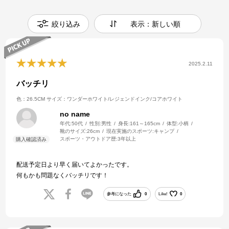
絞り込み
表示：新しい順
2025.2.11
バッチリ
色：26.5CM
サイズ：ワンダーホワイト/レジェンドインク/コアホワイト
no name
年代:
50代
性別:
男性
身長:
161～165cm
体型:
小柄
靴のサイズ:
26cm
現在実施のスポーツ:
キャンプ
スポーツ・アウトドア歴:
3年以上
配送予定日より早く届いてよかったです。
何もかも問題なくバッチリです！
参考になった
0
Like!
0