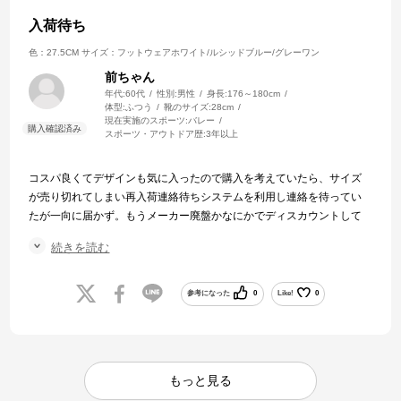
入荷待ち
色：27.5CM
サイズ：フットウェアホワイト/ルシッドブルー/グレーワン
前ちゃん
年代:
60代
性別:
男性
身長:
176～180cm
体型:
ふつう
靴のサイズ:
28cm
現在実施のスポーツ:
バレー
スポーツ・アウトドア歴:
3年以上
コスパ良くてデザインも気に入ったので購入を考えていたら、サイズ
が売り切れてしまい再入荷連絡待ちシステムを利用し連絡を待ってい
たが一向に届かず。もうメーカー廃盤かなにかでディスカウントして
いるとすると再入荷の見込みはないと思い0.5cmサイズダウンして商品
続きを読む
購入をしたところ追って再入荷連絡が届いた。幸い未使用だったので
交換希望を出したら在庫があれば「可」との事だったので信じて返品
を実施。在庫が無くならないことを願うばかり。
参考になった
0
Like!
0
もっと見る