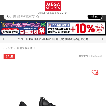
スポーツ
アウトドア
ブランド
アイテム
から探す
から探す
から探す
から探す
メガスポーツ公式オンラインショップ
検索
ワコール CW-X商品 2026年10月1日(木) 価格改定のお知らせ
メンズ
店舗受取可能
商品番号：
85058469
SALE