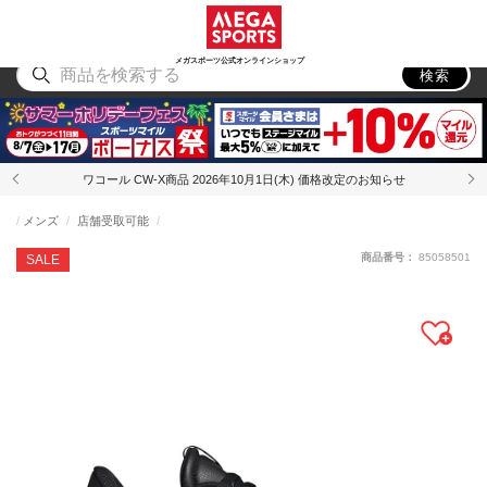
スポーツ
アウトドア
ブランド
アイテム
から探す
から探す
から探す
から探す
メガスポーツ公式オンラインショップ
検索
ワコール CW-X商品 2026年10月1日(木) 価格改定のお知らせ
メンズ
店舗受取可能
商品番号：
85058501
SALE