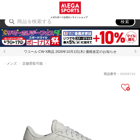
スポーツ
アウトドア
ブランド
アイテム
から探す
から探す
から探す
から探す
メガスポーツ公式オンラインショップ
検索
ワコール CW-X商品 2026年10月1日(木) 価格改定のお知らせ
メンズ
店舗受取可能
商品番号：
85058733