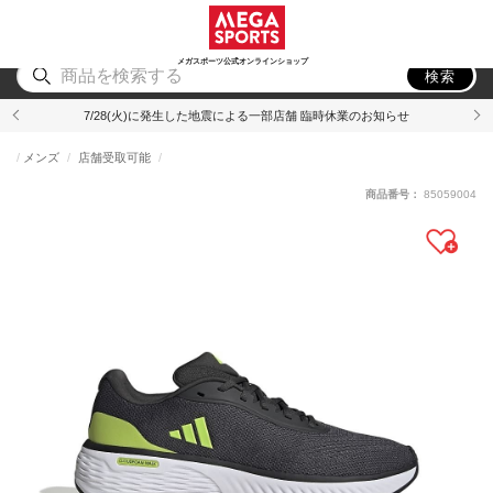
スポーツ
アウトドア
ブランド
アイテム
から探す
から探す
から探す
から探す
メガスポーツ公式オンラインショップ
検索
7/28(火)に発生した地震による一部店舗 臨時休業のお知らせ
メンズ
店舗受取可能
商品番号：
85059004