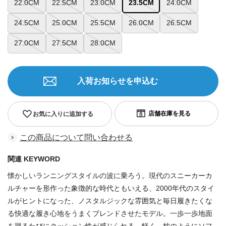
22.0CM
22.5CM
23.0CM
23.5CM
24.0CM
24.5CM
25.0CM
25.5CM
26.0CM
26.5CM
27.0CM
27.5CM
28.0CM
入荷お知らせを申込む
お気に入りに追加する
この商品について問い合わせる
関連 KEYWORD
懐かしいランニングスタイルの波に乗ろう。現代のスニーカーカ
ルチャーを形作った象徴的な時代ともいえる、2000年代のスタイ
ルがヒントになった、ノスタルジックな雰囲気と毎日履きたくな
る快適な履き心地をうまくブレンドさせたモデル。一歩一歩地面
を蹴るたびにクッション性が感じられる、軽く、枕のようにソフ