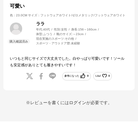
可愛い
色：23.0CM
サイズ：フットウェアホワイト/ゼロメタリック/フットウェアホワイト
ララ
年代:
40代
性別:
女性
身長:
156～160cm
体型:
ふつう
靴のサイズ:
～23cm
現在実施のスポーツ:
その他
スポーツ・アウトドア歴:
未経験
いつもと同じサイズで大丈夫でした。白やっぱり可愛いです！ソール
も安定感がありとても履きやすいです！
参考になった
0
Like!
0
※レビューを書くには
ログイン
が必要です。