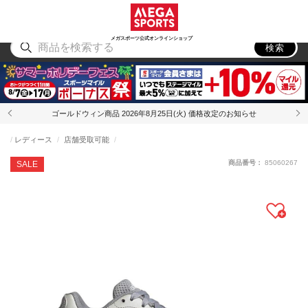
スポーツ
アウトドア
ブランド
アイテム
から探す
から探す
から探す
から探す
メガスポーツ公式オンラインショップ
検索
ゴールドウィン商品 2026年8月25日(火) 価格改定のお知らせ
レディース
店舗受取可能
商品番号：
85060267
SALE