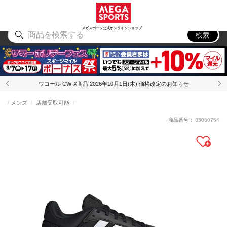
スポーツ
アウトドア
ブランド
アイテム
から探す
から探す
から探す
から探す
メガスポーツ公式オンラインショップ
検索
ワコール CW-X商品 2026年10月1日(木) 価格改定のお知らせ
メンズ
店舗受取可能
商品番号：
85060754