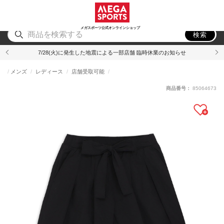
スポーツ
アウトドア
ブランド
アイテム
から探す
から探す
から探す
から探す
メガスポーツ公式オンラインショップ
検索
7/28(火)に発生した地震による一部店舗 臨時休業のお知らせ
メンズ
レディース
店舗受取可能
商品番号：
85064673