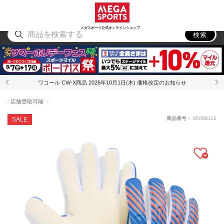
スポーツ
アウトドア
ブランド
アイテム
から探す
から探す
から探す
から探す
メガスポーツ公式オンラインショップ
検索
ワコール CW-X商品 2026年10月1日(木) 価格改定のお知らせ
店舗受取可能
商品番号：
85068112
SALE