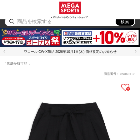
スポーツ
アウトドア
ブランド
アイテム
から探す
から探す
から探す
から探す
メガスポーツ公式オンラインショップ
検索
ワコール CW-X商品 2026年10月1日(木) 価格改定のお知らせ
店舗受取可能
商品番号：
85069128