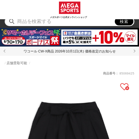
スポーツ
アウトドア
ブランド
アイテム
から探す
から探す
から探す
から探す
メガスポーツ公式オンラインショップ
検索
ワコール CW-X商品 2026年10月1日(木) 価格改定のお知らせ
店舗受取可能
商品番号：
85069425