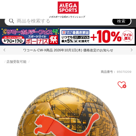
スポーツ
アウトドア
ブランド
アイテム
から探す
から探す
から探す
から探す
メガスポーツ公式オンラインショップ
検索
ワコール CW-X商品 2026年10月1日(木) 価格改定のお知らせ
店舗受取可能
商品番号：
85070209