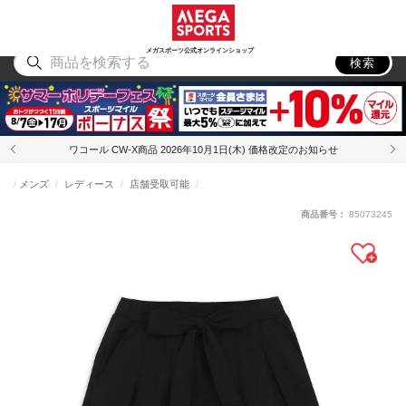
スポーツ
アウトドア
ブランド
アイテム
から探す
から探す
から探す
から探す
メガスポーツ公式オンラインショップ
検索
ワコール CW-X商品 2026年10月1日(木) 価格改定のお知らせ
メンズ
レディース
店舗受取可能
商品番号：
85073245