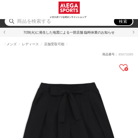
スポーツ
アウトドア
ブランド
アイテム
から探す
から探す
から探す
から探す
メガスポーツ公式オンラインショップ
検索
7/28(火)に発生した地震による一部店舗 臨時休業のお知らせ
メンズ
レディース
店舗受取可能
商品番号：
85073385