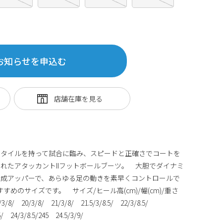
お知らせを申込む
スタイルを持って試合に臨み、スピードと正確さでコートを
れたアタッカントIIフットボールブーツ。 大胆でダイナミ
合成アッパーで、あらゆる足の動きを素早くコントロールで
めのサイズです。 サイズ/ヒール高(cm)/幅(cm)/重さ
9/3/8/ 20/3/8/ 21/3/8/ 21.5/3/8.5/ 22/3/8.5/
5/ 24/3/8.5/245 24.5/3/9/