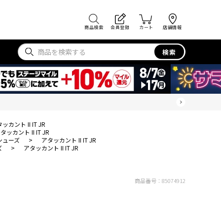
商品検索
会員登録
カート
店舗情報
検索
ッカント II IT JR
タッカント II IT JR
シューズ
>
アタッカント II IT JR
ズ
>
アタッカント II IT JR
商品番号：
85074912