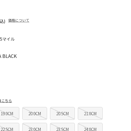
価格について
込)
45マイル
 BLACK
はこちら
19.0CM
20.0CM
20.5CM
21.0CM
22.5CM
23.0CM
23.5CM
24.0CM