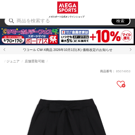
スポーツ
アウトドア
ブランド
アイテム
から探す
から探す
から探す
から探す
メガスポーツ公式オンラインショップ
検索
ワコール CW-X商品 2026年10月1日(木) 価格改定のお知らせ
ジュニア
店舗受取可能
商品番号：
85074953