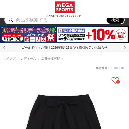
スポーツ
アウトドア
ブランド
アイテム
から探す
から探す
から探す
から探す
メガスポーツ公式オンラインショップ
検索
ゴールドウィン商品 2026年8月25日(火) 価格改定のお知らせ
メンズ
レディース
店舗受取可能
商品番号：
85085884