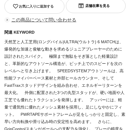
お気に入りに追加する
この商品について問い合わせる
関連 KEYWORD
天然芝と人工芝用(ロングパイル)ULTRA(ウルトラ) 6 MATCHは、
爆発的な加速と俊敏な動きを求めるジュニアプレーヤーのために
設計されたスパイク。 極限まで無駄をそぎ落とした軽量設計
と、革新的なアウトソール構造が、ピッチ上でのスピードを次の
レベルへと引き上げます。 SPEEDSYSTEMアウトソールは、高
性能ファイバーベース素材と外部ヒールカウンター、そして
FastTraxスタッドデザインを組み合わせ、エネルギーリターンを
最大化。 外側に配置された3つの丸型スタッドが、硬い地面や人
工芝でも優れたトラクションを発揮します。 アッパーには、軽
量で通気性に優れたメッシュ素材を採用し、足にしなやかにフィ
ット。 PWRTAPEサポートフレームが足をしっかりと固定し、素
早い方向転換や滑り込み時の安定性を高めます。 さらに、
GripControlスキンがボールへの支配力を強化し、プレーの精度を