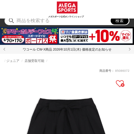
スポーツ
アウトドア
ブランド
アイテム
から探す
から探す
から探す
から探す
メガスポーツ公式オンラインショップ
検索
ワコール CW-X商品 2026年10月1日(木) 価格改定のお知らせ
ジュニア
店舗受取可能
商品番号：
85086072