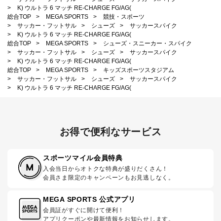
>
K) ウルトラ 6 マッチ RE-CHARGE FG/AG(
総合TOP
>
MEGA SPORTS
>
競技・スポーツ
>
サッカー・フットサル
>
シューズ
>
サッカースパイク
>
K) ウルトラ 6 マッチ RE-CHARGE FG/AG(
総合TOP
>
MEGA SPORTS
>
シューズ・スニーカー・スパイク
>
サッカー・フットサル
>
シューズ
>
サッカースパイク
>
K) ウルトラ 6 マッチ RE-CHARGE FG/AG(
総合TOP
>
MEGA SPORTS
>
キッズスポーツスタジアム
>
サッカー・フットサル
>
シューズ
>
サッカースパイク
>
K) ウルトラ 6 マッチ RE-CHARGE FG/AG(
お得で便利なサービス
スポーツマイル会員特典
入会当日からオトクな特典が盛りだくさん！
会員さま限定のキャンペーンもお見逃しなく。
MEGA SPORTS 公式アプリ
会員証がすぐに開けて便利！
アプリクーポンや最新情報をお知らせします。