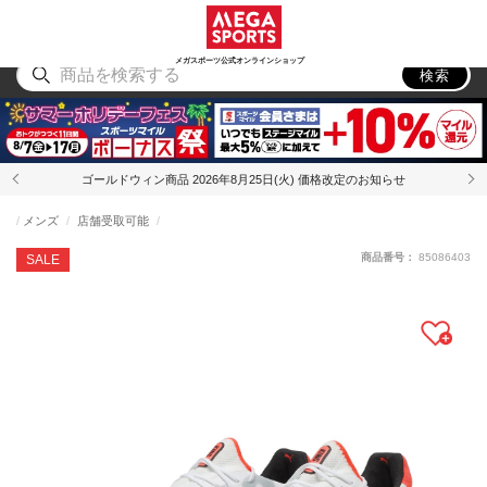
スポーツ
アウトドア
ブランド
アイテム
から探す
から探す
から探す
から探す
メガスポーツ公式オンラインショップ
検索
ゴールドウィン商品 2026年8月25日(火) 価格改定のお知らせ
メンズ
店舗受取可能
商品番号：
85086403
SALE