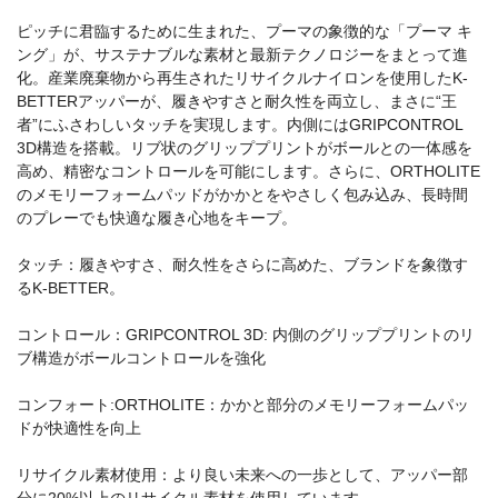
ピッチに君臨するために生まれた、プーマの象徴的な「プーマ キ
ング」が、サステナブルな素材と最新テクノロジーをまとって進
化。産業廃棄物から再生されたリサイクルナイロンを使用したK-
BETTERアッパーが、履きやすさと耐久性を両立し、まさに“王
者”にふさわしいタッチを実現します。内側にはGRIPCONTROL
3D構造を搭載。リブ状のグリッププリントがボールとの一体感を
高め、精密なコントロールを可能にします。さらに、ORTHOLITE
のメモリーフォームパッドがかかとをやさしく包み込み、長時間
のプレーでも快適な履き心地をキープ。
タッチ：履きやすさ、耐久性をさらに高めた、ブランドを象徴す
るK-BETTER。
コントロール：GRIPCONTROL 3D: 内側のグリッププリントのリ
ブ構造がボールコントロールを強化
コンフォート:ORTHOLITE：かかと部分のメモリーフォームパッ
ドが快適性を向上
リサイクル素材使用：より良い未来への一歩として、アッパー部
分に20%以上のリサイクル素材を使用しています。