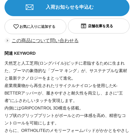
入荷お知らせを申込む
お気に入りに追加する
この商品について問い合わせる
関連 KEYWORD
天然芝と人工芝用(ロングパイル)ピッチに君臨するために生まれ
た、プーマの象徴的な「プーマ キング」が、サステナブルな素材
と最新テクノロジーをまとって進化。
産業廃棄物から再生されたリサイクルナイロンを使用したK-
BETTERアッパーが、履きやすさと耐久性を両立し、まさに“王
者”にふさわしいタッチを実現します。
内側にはGRIPCONTROL 3D構造を搭載。
リブ状のグリッププリントがボールとの一体感を高め、精密なコ
ントロールを可能にします。
さらに、ORTHOLITEのメモリーフォームパッドがかかとをやさし