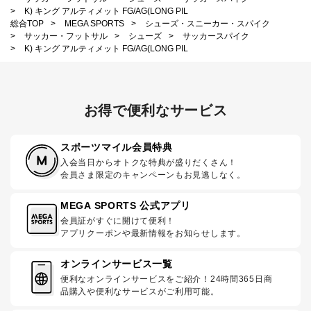
>
K) キング アルティメット FG/AG(LONG PIL
総合TOP
>
MEGA SPORTS
>
シューズ・スニーカー・スパイク
>
サッカー・フットサル
>
シューズ
>
サッカースパイク
>
K) キング アルティメット FG/AG(LONG PIL
お得で便利なサービス
スポーツマイル会員特典
入会当日からオトクな特典が盛りだくさん！
会員さま限定のキャンペーンもお見逃しなく。
MEGA SPORTS 公式アプリ
会員証がすぐに開けて便利！
アプリクーポンや最新情報をお知らせします。
オンラインサービス一覧
便利なオンラインサービスをご紹介！24時間365日商
品購入や便利なサービスがご利用可能。