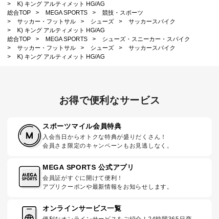
>
K) キング アルティメット HG/AG
総合TOP
>
MEGA SPORTS
>
競技・スポーツ
>
サッカー・フットサル
>
シューズ
>
サッカースパイク
>
K) キング アルティメット HG/AG
総合TOP
>
MEGA SPORTS
>
シューズ・スニーカー・スパイク
>
サッカー・フットサル
>
シューズ
>
サッカースパイク
>
K) キング アルティメット HG/AG
お得で便利なサービス
スポーツマイル会員特典
入会当日からオトクな特典が盛りだくさん！
会員さま限定のキャンペーンもお見逃しなく。
MEGA SPORTS 公式アプリ
会員証がすぐに開けて便利！
アプリクーポンや最新情報をお知らせします。
オンラインサービス一覧