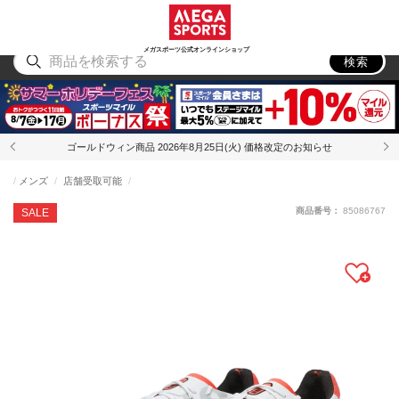
スポーツ
アウトドア
ブランド
アイテム
から探す
から探す
から探す
から探す
メガスポーツ公式オンラインショップ
検索
ゴールドウィン商品 2026年8月25日(火) 価格改定のお知らせ
メンズ
店舗受取可能
商品番号：
85086767
SALE