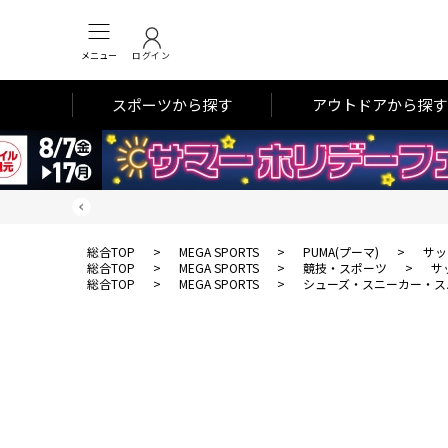
メニュー
ログイン
スポーツから探す
アウトドアから探す
総合TOP
>
MEGA SPORTS
>
PUMA(プーマ)
>
サッ
総合TOP
>
MEGA SPORTS
>
競技・スポーツ
>
サ
総合TOP
>
MEGA SPORTS
>
シューズ・スニーカー・ス