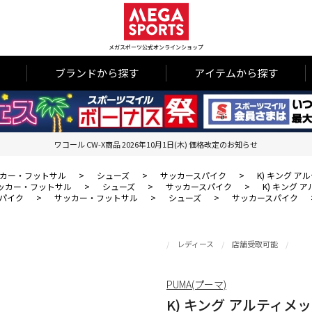
メガスポーツ公式オンラインショップ
ブランドから探す
アイテムから探す
ワコール CW-X商品 2026年10月1日(木) 価格改定のお知らせ
カー・フットサル
>
シューズ
>
サッカースパイク
>
K) キング アル
ッカー・フットサル
>
シューズ
>
サッカースパイク
>
K) キング ア
パイク
>
サッカー・フットサル
>
シューズ
>
サッカースパイク
レディース
店舗受取可能
PUMA(プーマ)
K) キング アルティメット