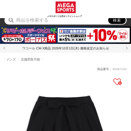
スポーツ
アウトドア
ブランド
アイテム
から探す
から探す
から探す
から探す
メガスポーツ公式オンラインショップ
検索
ワコール CW-X商品 2026年10月1日(木) 価格改定のお知らせ
メンズ
店舗受取可能
商品番号：
85087245