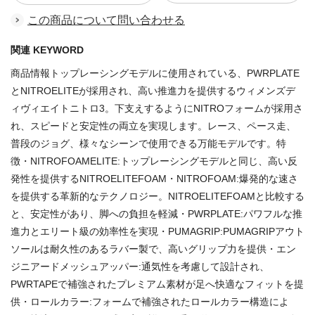
この商品について問い合わせる
関連 KEYWORD
商品情報トップレーシングモデルに使用されている、PWRPLATE
とNITROELITEが採用され、高い推進力を提供するウィメンズデ
ィヴィエイトニトロ3。下支えするようにNITROフォームが採用さ
れ、スピードと安定性の両立を実現します。レース、ペース走、
普段のジョグ、様々なシーンで使用できる万能モデルです。特
徴・NITROFOAMELITE:トップレーシングモデルと同じ、高い反
発性を提供するNITROELITEFOAM・NITROFOAM:爆発的な速さ
を提供する革新的なテクノロジー。NITROELITEFOAMと比較する
と、安定性があり、脚への負担を軽減・PWRPLATE:パワフルな推
進力とエリート級の効率性を実現・PUMAGRIP:PUMAGRIPアウト
ソールは耐久性のあるラバー製で、高いグリップ力を提供・エン
ジニアードメッシュアッパー:通気性を考慮して設計され、
PWRTAPEで補強されたプレミアム素材が足へ快適なフィットを提
供・ロールカラー:フォームで補強されたロールカラー構造によ