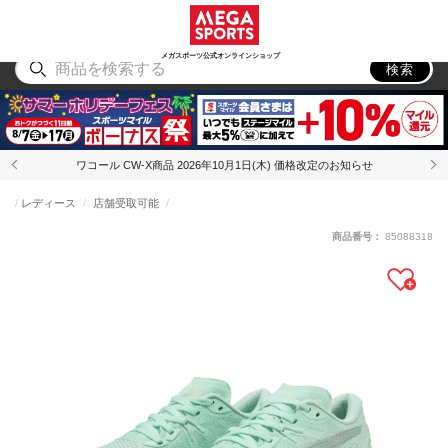
スポーツ
アウトドア
ブランド
アイテム
から探す
から探す
から探す
から探す
メガスポーツ公式オンラインショップ
検索
ワコール CW-X商品 2026年10月1日(木) 価格改定のお知らせ
レディース
店舗受取可能
商品番号：
85088318