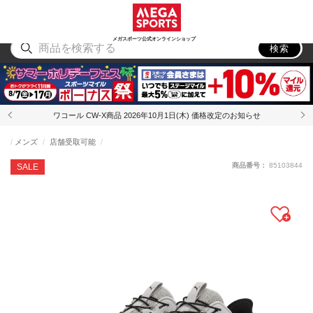
スポーツ
アウトドア
ブランド
アイテム
から探す
から探す
から探す
から探す
メガスポーツ公式オンラインショップ
検索
ワコール CW-X商品 2026年10月1日(木) 価格改定のお知らせ
メンズ
店舗受取可能
商品番号：
85103844
SALE