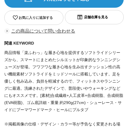
お気に入りに追加する
この商品について問い合わせる
関連 KEYWORD
商品情報「楽ふわっ」な履き心地を提供するソフトライドシリー
ズから、スマートにまとめたシルエットが印象的なランニングシ
ューズが登場。フワフワな履き心地を生み出すクッション性の高
い機能素材ソフトライドをミッドソールに搭載しています。足を
優しく包み込み、負担を軽減するので、フィットネスやランニン
グに最適。洗練されたデザインで、普段使いやウォーキングなど
にもオススメです。[素材]合成繊維+人工皮革+合成樹脂、合成樹脂
(EVA樹脂)、ゴム底詳細・重量:約290g(27cm)・シューレース・サ
イドにプーマワードマーク・ヒールにプルタブ
※掲載画像の仕様・デザイン・カラー等が予告なく変更される場