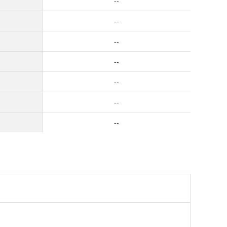
--
--
--
--
--
--
--