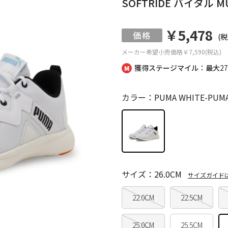
SOFTRIDE バイタル M
￥5,478
(税
メーカー希望小売価格
￥7,590(税込)
獲得ステージマイル：最大
2
カラー：PUMA WHITE-PUMA 
サイズ：26.0CM
サイズガイド
22.0CM
22.5CM
25.0CM
25.5CM