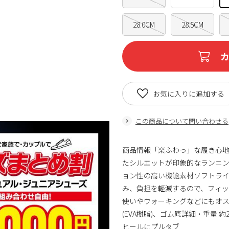
28.0CM
28.5CM
お気に入りに追加する
この商品について問い合わせる
商品情報「楽ふわっ」な履き心
たシルエットが印象的なランニ
ョン性の高い機能素材ソフトラ
み、負担を軽減するので、フィ
使いやウォーキングなどにもオス
(EVA樹脂)、ゴム底詳細・重量:
ヒールにプルタブ