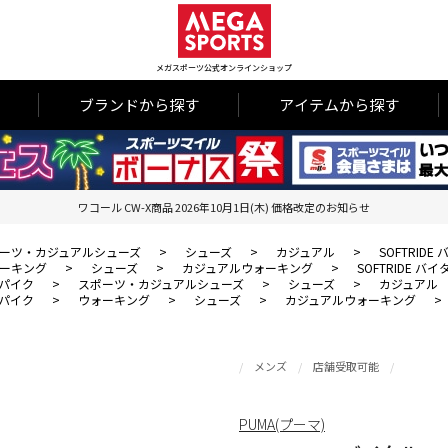
メガスポーツ公式オンラインショップ
ブランドから探す
アイテムから探す
ワコール CW-X商品 2026年10月1日(木) 価格改定のお知らせ
ーツ・カジュアルシューズ
>
シューズ
>
カジュアル
>
SOFTRIDE
ーキング
>
シューズ
>
カジュアルウォーキング
>
SOFTRIDE バイ
パイク
>
スポーツ・カジュアルシューズ
>
シューズ
>
カジュアル
パイク
>
ウォーキング
>
シューズ
>
カジュアルウォーキング
>
メンズ
店舗受取可能
PUMA(プーマ)