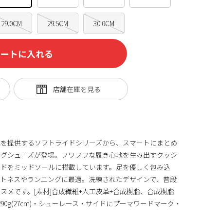
29.0CM
29.5CM
30.0CM
カートに入れる
地を提供するソフトライドシリーズから、スマートにまとめ
ングシューズが登場。フワフワな履き心地を生み出すクッシ
イドをミッドソールに搭載しています。足を優しく包み込
ットネスやランニングに最適。洗練されたデザインで、普段
スメです。[素材]合成繊維+人工皮革+合成樹脂、合成樹脂
約290g(27cm)・シューレース・サイドにプーマワードマーク・