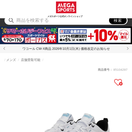
スポーツ
アウトドア
ブランド
アイテム
から探す
から探す
から探す
から探す
メガスポーツ公式オンラインショップ
検索
ワコール CW-X商品 2026年10月1日(木) 価格改定のお知らせ
メンズ
店舗受取可能
商品番号：
85104297