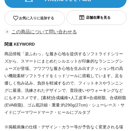
お気に入りに追加する
この商品について問い合わせる
関連 KEYWORD
商品情報「楽ふわっ」な履き心地を提供するソフトライドシリー
ズから、スマートにまとめたシルエットが印象的なランニングシ
ューズが登場。フワフワな履き心地を生み出すクッション性の高
い機能素材ソフトライドをミッドソールに搭載しています。足を
優しく包み込み、負担を軽減するので、フィットネスやランニン
グに最適。洗練されたデザインで、普段使いやウォーキングなど
にもオススメです。[素材]合成繊維+人工皮革+合成樹脂、合成樹脂
(EVA樹脂)、ゴム底詳細・重量:約290g(27cm)・シューレース・サ
イドにプーマワードマーク・ヒールにプルタブ
※掲載画像の仕様・デザイン・カラー等が予告なく変更される場