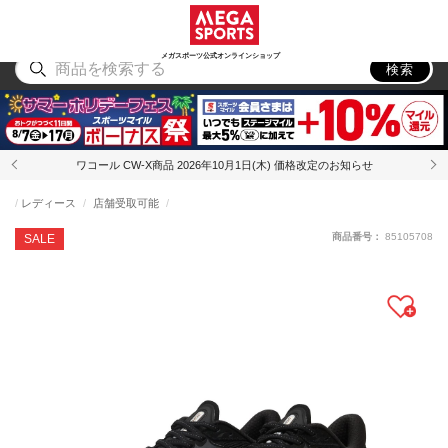
スポーツ
アウトドア
ブランド
アイテム
から探す
から探す
から探す
から探す
メガスポーツ公式オンラインショップ
検索
ワコール CW-X商品 2026年10月1日(木) 価格改定のお知らせ
レディース
店舗受取可能
商品番号：
85105708
SALE