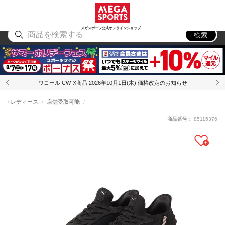
スポーツ
アウトドア
ブランド
アイテム
から探す
から探す
から探す
から探す
メガスポーツ公式オンラインショップ
検索
ワコール CW-X商品 2026年10月1日(木) 価格改定のお知らせ
レディース
店舗受取可能
商品番号：
85115376