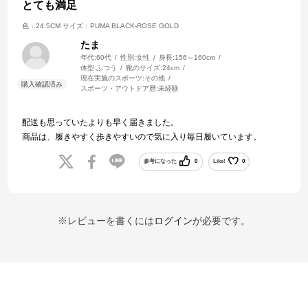
とても満足
色：24.5CM
サイズ：PUMA BLACK-ROSE GOLD
たま
年代:
60代
性別:
女性
身長:
156～160cm
体型:
ふつう
靴のサイズ:
24cm
現在実施のスポーツ:
その他
スポーツ・アウトドア歴:
未経験
配送も思っていたよりも早く届きました。
商品は、履きやすく歩きやすいので気に入り毎日履いています。
参考になった
0
Like!
0
※レビューを書くには
ログイン
が必要です。