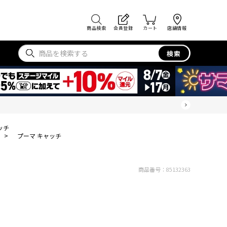
商品検索
会員登録
カート
店舗情報
検索
ッチ
>
プーマ キャッチ
商品番号：
85132363