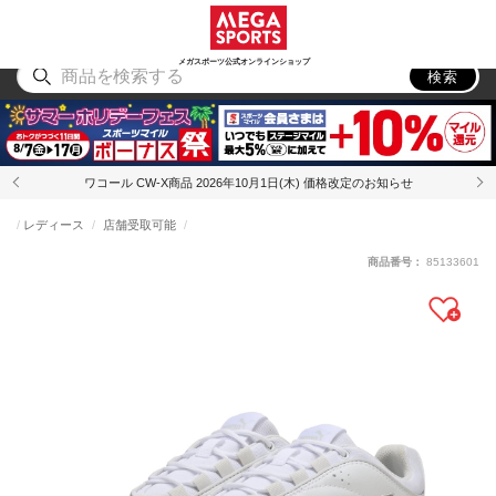
スポーツ
アウトドア
ブランド
アイテム
から探す
から探す
から探す
から探す
メガスポーツ公式オンラインショップ
検索
ワコール CW-X商品 2026年10月1日(木) 価格改定のお知らせ
レディース
店舗受取可能
商品番号：
85133601