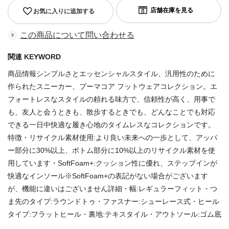
お気に入りに追加する
この商品について問い合わせる
関連 KEYWORD
商品情報シンプルさとエッセンシャルスタイル、汎用性のために
作られたスニーカー、プーマコア フットウェアコレクション。エ
フォートレスなスタイルの頼れる味方で、信頼性が高く、用事で
も、友人と会うときも、散歩するときでも、どんなことでも対応
できる一日中快適な履き心地のタイムレスなコレクションです。
特徴・リサイクル素材使用:より良い未来への一歩として、アッパ
ー部分に30%以上、ボトム部分に10%以上のリサイクル素材を使
用しています・SoftFoam+:クッション性に優れ、ステップインが
快適なインソール※SoftFoam+の表記がない場合がございます
が、機能に違いはございません詳細・幅:レギュラーフィット・つ
ま先のタイプ:ラウンドトゥ・ファスナー:シューレース式・ヒール
タイプ:フラットヒール・裏地:テキスタイル・アウトソール:ゴム底