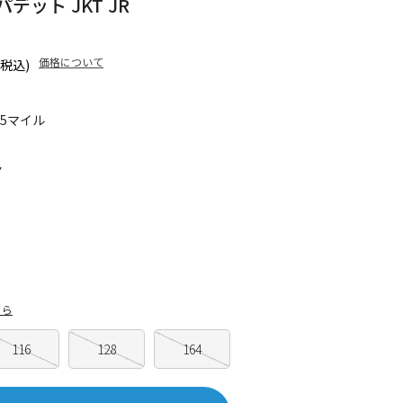
 パデット JKT JR
価格について
(税込)
25マイル
Y
ちら
116
128
164