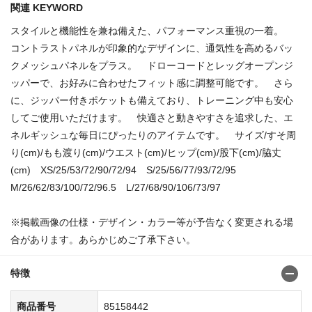
関連 KEYWORD
スタイルと機能性を兼ね備えた、パフォーマンス重視の一着。
コントラストパネルが印象的なデザインに、通気性を高めるバッ
クメッシュパネルをプラス。 ドローコードとレッグオープンジ
ッパーで、お好みに合わせたフィット感に調整可能です。 さら
に、ジッパー付きポケットも備えており、トレーニング中も安心
してご使用いただけます。 快適さと動きやすさを追求した、エ
ネルギッシュな毎日にぴったりのアイテムです。 サイズ/すそ周
り(cm)/もも渡り(cm)/ウエスト(cm)/ヒップ(cm)/股下(cm)/脇丈
(cm) XS/25/53/72/90/72/94 S/25/56/77/93/72/95
M/26/62/83/100/72/96.5 L/27/68/90/106/73/97
※掲載画像の仕様・デザイン・カラー等が予告なく変更される場
合があります。あらかじめご了承下さい。
特徴
商品番号
85158442