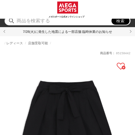
スポーツ
アウトドア
ブランド
アイテム
から探す
から探す
から探す
から探す
メガスポーツ公式オンラインショップ
検索
7/28(火)に発生した地震による一部店舗 臨時休業のお知らせ
レディース
店舗受取可能
商品番号：
85158442