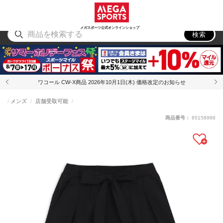
スポーツ
アウトドア
ブランド
アイテム
から探す
から探す
から探す
から探す
メガスポーツ公式オンラインショップ
検索
ワコール CW-X商品 2026年10月1日(木) 価格改定のお知らせ
メンズ
店舗受取可能
商品番号：
85158988