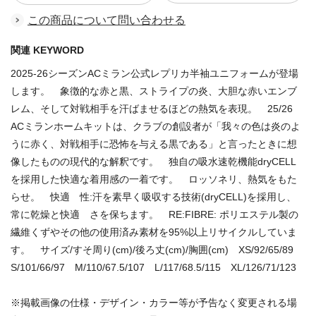
この商品について問い合わせる
関連 KEYWORD
2025-26シーズンACミラン公式レプリカ半袖ユニフォームが登場
します。 象徴的な赤と黒、ストライプの炎、大胆な赤いエンブ
レム、そして対戦相手を汗ばませるほどの熱気を表現。 25/26
ACミランホームキットは、クラブの創設者が「我々の色は炎のよ
うに赤く、対戦相手に恐怖を与える黒である」と言ったときに想
像したものの現代的な解釈です。 独自の吸水速乾機能dryCELL
を採用した快適な着用感の一着です。 ロッソネリ、熱気をもた
らせ。 快適 性:汗を素早く吸収する技術(dryCELL)を採用し、
常に乾燥と快適 さを保ちます。 RE:FIBRE: ポリエステル製の
繊維くずやその他の使用済み素材を95%以上リサイクルしていま
す。 サイズ/すそ周り(cm)/後ろ丈(cm)/胸囲(cm) XS/92/65/89
S/101/66/97 M/110/67.5/107 L/117/68.5/115 XL/126/71/123
※掲載画像の仕様・デザイン・カラー等が予告なく変更される場