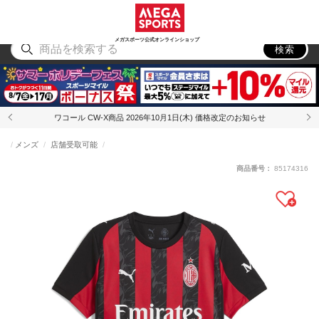
スポーツ
アウトドア
ブランド
アイテム
から探す
から探す
から探す
から探す
メガスポーツ公式オンラインショップ
検索
ワコール CW-X商品 2026年10月1日(木) 価格改定のお知らせ
メンズ
店舗受取可能
商品番号：
85174316