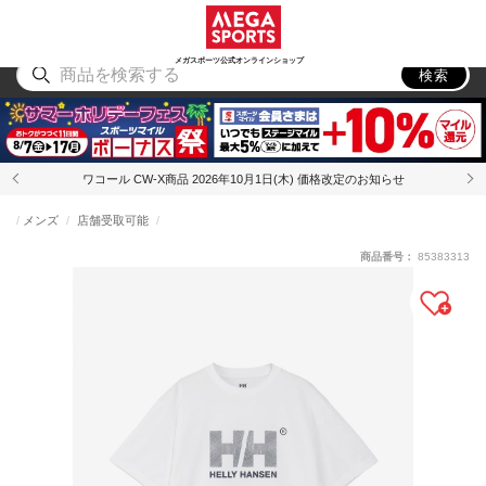
スポーツ
アウトドア
ブランド
アイテム
から探す
から探す
から探す
から探す
メガスポーツ公式オンラインショップ
検索
ワコール CW-X商品 2026年10月1日(木) 価格改定のお知らせ
メンズ
店舗受取可能
商品番号：
85383313