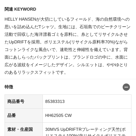
関連 KEYWORD
HELLY HANSENが大切にしているフィールド、海の自然環境への
思いを詰め込んだTシャツ。生地には、石垣島でのビーチクリーン
活動で回収した海洋漂着ゴミを原料に、糸としてリサイクルさせ
たUpDRIFTを採用。ポリエステル(リサイクル原料率70%)ながら
コットンライクな風合いで、速乾性と伸縮性を備えています。背
面にあしらったバックプリントは、ブランドロゴの中に、水面に
広がる波紋をイメージしたデザイン。シルエットは、ややゆとり
のあるリラックスフィットです。
特徴
商品番号
85383313
品番
HH62505 CW
素材・生産国
30MVS UpDRIFTRプレーティング天竺(ポ
リエステル100%(内リサイクルポリエステ