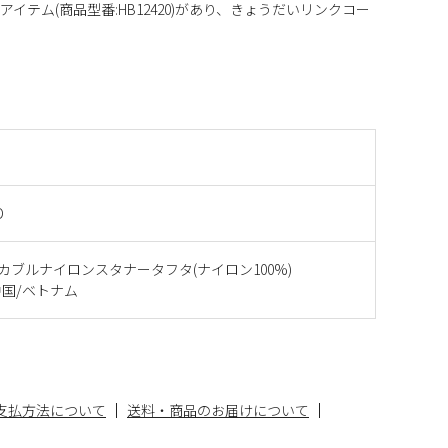
イテム(商品型番:HB12420)があり、きょうだいリンクコー
D
イカブルナイロンスタナータフタ(ナイロン100%)
国/ベトナム
支払方法について
送料・商品のお届けについて