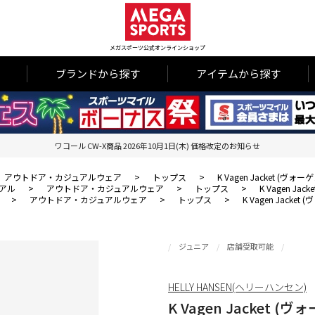
メガスポーツ公式オンラインショップ
ブランドから探す
アイテムから探す
ワコール CW-X商品 2026年10月1日(木) 価格改定のお知らせ
アウトドア・カジュアルウェア
>
トップス
>
K Vagen Jacket (ヴ
アル
>
アウトドア・カジュアルウェア
>
トップス
>
K Vagen Ja
>
アウトドア・カジュアルウェア
>
トップス
>
K Vagen Jacke
ジュニア
店舗受取可能
HELLY HANSEN(ヘリーハンセン)
K Vagen Jacket 