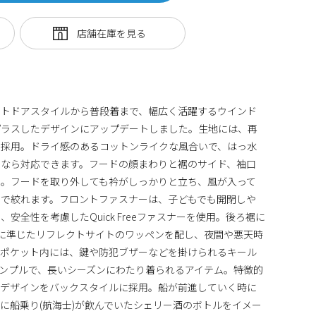
ウトドアスタイルから普段着まで、幅広く活躍するウインド
プラスしたデザインにアップデートしました。生地には、再
を採用。ドライ感のあるコットンライクな風合いで、はっ水
雨なら対応できます。フードの顔まわりと裾のサイド、袖口
に。フードを取り外しても衿がしっかりと立ち、風が入って
ドで絞れます。フロントファスナーは、子どもでも開閉しや
安全性を考慮したQuick Freeファスナーを使用。後ろ裾に
約)に準じたリフレクトサイトのワッペンを配し、夜間や悪天時
右ポケット内には、鍵や防犯ブザーなどを掛けられるキール
シンプルで、長いシーズンにわたり着られるアイテム。特徴的
」デザインをバックスタイルに採用。船が前進していく時に
に船乗り(航海士)が飲んでいたシェリー酒のボトルをイメー