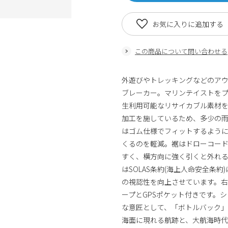
お気に入りに追加する
この商品について問い合わせる
外遊びやトレッキングなどのア
ブレーカー。マリンテイストを
生利用可能なリサイカブル素材
加工を施しているため、多少の
はゴム仕様でフィットするよう
くるのを軽減。裾はドローコー
すく、横方向に強く引くと外れる、
はSOLAS条約(海上人命安全条
の視認性を向上させています。
ープとGPSポケット付きです。
な意匠として、「ボトルバック
海面に現れる航跡と、大航海時代